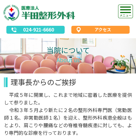
024-921-6660
アクセス
当院について
About us
理事長からのご挨拶
平成５年に開業し、これまで地域に密着した医療を提供
して参りました。
令和３年５月より新たに２名の整形外科専門医（常勤医
師１名、非常勤医師１名）を迎え、整形外科疾患全般はも
とより、肩こりや腰痛などの脊椎脊髄疾患に対しても、よ
り専門的な診療を行っております。