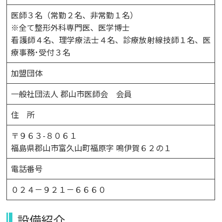
医師３名（常勤２名、非常勤１名）
※全て整形外科専門医、医学博士
看護師４名、理学療法士４名、診療放射線技師１名、医
療事務･受付３名
加盟団体
一般社団法人 郡山市医師会 会員
住 所
〒９６３-８０６１
福島県郡山市富久山町福原字 鳴伊賀６２の１
電話番号
０２４－９２１－６６６０
設備紹介