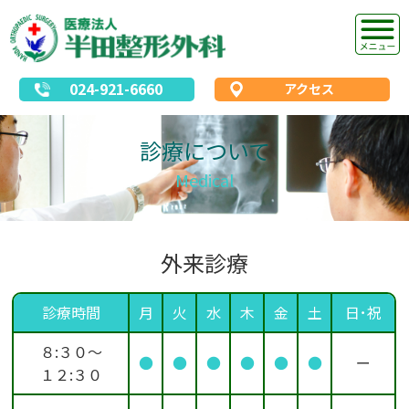
024-921-6660
アクセス
診療について
Medical
外来診療
診療時間
月
火
水
木
金
土
日･祝
８:３０～
●
●
●
●
●
●
ー
１２:３０